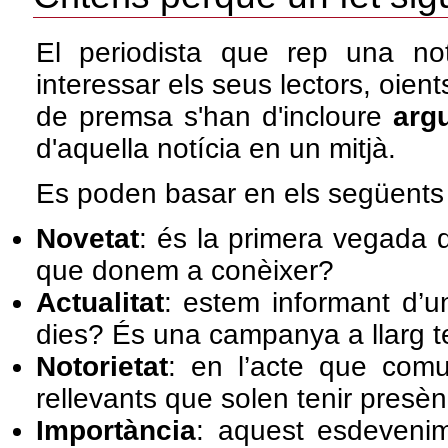
El periodista que rep una not
interessar els seus lectors, oien
de premsa s'han d'incloure
arg
d'aquella notícia en un mitjà.
Es poden basar en els següents c
Novetat
: és la primera vegada 
que donem a conèixer?
Actualitat
: estem informant d’un
dies? És una campanya a llarg t
Notorietat
: en l’acte que comu
rellevants que solen tenir presènc
Importància
: aquest esdevenim