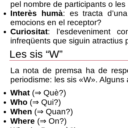
pel nombre de participants o le
Interès humà
: es tracta d’un
emocions en el receptor?
Curiositat
: l’esdeveniment c
infreqüents que siguin atractius 
Les sis “W”
La nota de premsa ha de respo
periodisme: les sis «W». Alguns 
What
(⇒ Què?)
Who
(⇒ Qui?)
When
(⇒ Quan?)
Where
(⇒ On?)