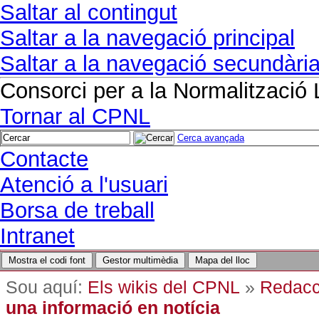
Saltar al contingut
Saltar a la navegació principal
Saltar a la navegació secundàri
Consorci per a la Normalització 
Tornar al CPNL
Cerca avançada
Contacte
Atenció a l'usuari
Borsa de treball
Intranet
Mostra el codi font
Gestor multimèdia
Mapa del lloc
Sou aquí:
Els wikis del CPNL
»
Redacc
una informació en notícia