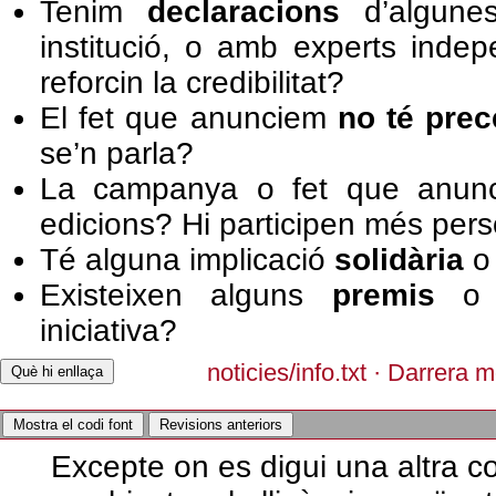
Tenim
declaracions
d’algunes
institució, o amb experts inde
reforcin la credibilitat?
El fet que anunciem
no té pre
se’n parla?
La campanya o fet que anu
edicions? Hi participen més pe
Té alguna implicació
solidària
o 
Existeixen alguns
premis
o r
iniciativa?
noticies/info.txt
· Darrera m
Què hi enllaça
Mostra el codi font
Revisions anteriors
Excepte on es digui una altra co